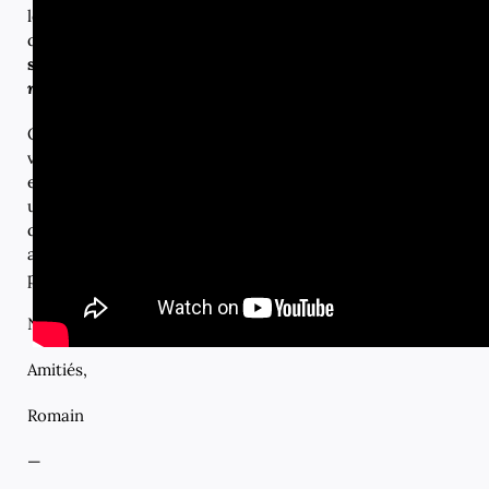
les
multipotentialistes
sont mieux ou pires que les spécialistes
de pensée différente. Ce qu’il faut retenir de tout ça, c’est q
sont celles qui associent les spécialistes aux
personnes disp
multipotentialités
.
Quoi qu’il en soit, si vous vous sentez dans cette situation, 
vous bridez ou qu’au contraire en ne vous bridant pas vous n
et à trouver votre place dans la société… cessez de vous tou
une incroyable chance que nous avons d’être capable de tant
d’apprendre tant de choses. Plutôt que de nous brider, profi
autant que nous le pouvons, pour nous en servir pour résou
problématiques et enfin, arrêtons d’être si durs avec nous 
Nous ne sommes pas des spécialistes, et alors ?
Amitiés,
Romain
—