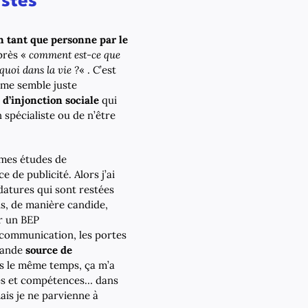
stes
n tant que personne par le
près «
comment est-ce que
 quoi dans la vie ?
« . C’est
l me semble juste
 d’injonction sociale
qui
spécialiste ou de n’être
e mes études de
 de publicité. Alors j’ai
datures qui sont restées
is, de manière candide,
ar un BEP
n communication, les portes
rande
source de
s le même temps, ça m’a
es et compétences… dans
ais je ne parvienne à