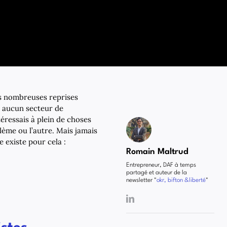
ès nombreuses reprises
r aucun secteur de
téressais à plein de choses
lème ou l’autre. Mais jamais
e existe pour cela :
Romain Maltrud
Entrepreneur, DAF à temps
partagé et auteur de la
newsletter "
okr, bifton &liberté
"