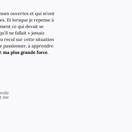
onnes ouvertes et qui m’ont
s. Et lorsque je repense à
tement ce qui devait se
’il ne fallait «
jamais
 du recul sur cette situation
me passionner, à apprendre
nt
ma plus grande force
.
seule
et me