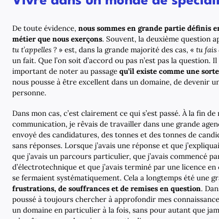
Vivre dans un monde de spéciali
De toute évidence,
nous sommes en grande partie définis e
métier que nous exerçons
. Souvent, la deuxième question a
tu t’appelles ?
» est, dans la grande majorité des cas, «
tu fais
un fait. Que l’on soit d’accord ou pas n’est pas la question. I
important de noter au passage
qu’il existe comme une sorte
nous pousse à être excellent dans un domaine, de devenir un 
personne.
Dans mon cas, c’est clairement ce qui s’est passé. À la fin d
communication, je rêvais de travailler dans une grande agence
envoyé des candidatures, des tonnes et des tonnes de candi
sans réponses. Lorsque j’avais une réponse et que j’expliqua
que j’avais un parcours particulier, que j’avais commencé p
d’électrotechnique et que j’avais terminé par une licence e
se fermaient systématiquement. Cela a longtemps été une g
frustrations, de souffrances et de remises en question
. Dan
poussé à toujours chercher à approfondir mes connaissanc
un domaine en particulier à la fois, sans pour autant que jam