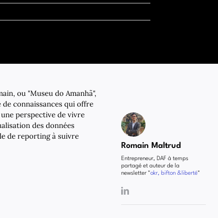
emain, ou "Museu do Amanhã",
e de connaissances qui offre
s une perspective de vivre
ualisation des données
le de reporting à suivre
Romain Maltrud
Entrepreneur, DAF à temps
partagé et auteur de la
newsletter "
okr, bifton &liberté
"