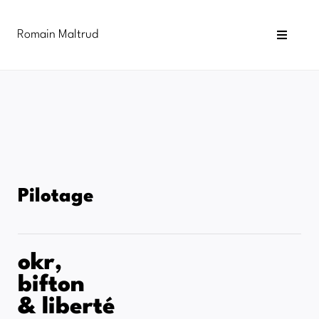
Passer
au
Romain Maltrud
contenu
Toggle
Navigat
Blog
Newsletter
Infographies
Formations
Pilotage
okr,
bifton
& liberté