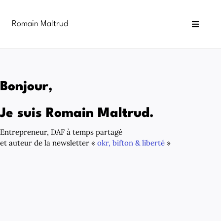
Passer
au
Romain Maltrud
contenu
Toggle
Navigat
Blog
Newsletter
Bonjour,
Infographies
Je suis Romain Maltrud.
Formations
Entrepreneur, DAF à temps partagé
et auteur de la newsletter «
okr, bifton & liberté
»