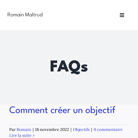
Passer
au
Romain Maltrud
contenu
Toggle
Navigat
Blog
Newsletter
FAQs
Infographies
Formations
Comment créer un objectif
Par
Romain
|
18 novembre 2022
|
Objectifs
|
0 commentaire
Lire la suite