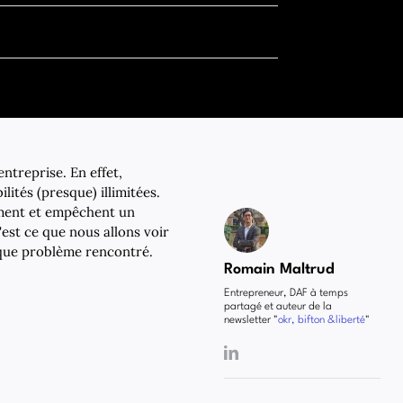
entreprise. En effet,
lités (presque) illimitées.
ement et empêchent un
'est ce que nous allons voir
aque problème rencontré.
Romain Maltrud
Entrepreneur, DAF à temps
partagé et auteur de la
newsletter "
okr, bifton &liberté
"