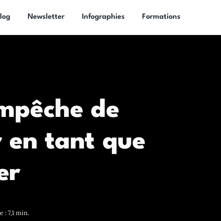
log
Newsletter
Infographies
Formations
empêche de
 en tant que
er
 : 7,1 min.