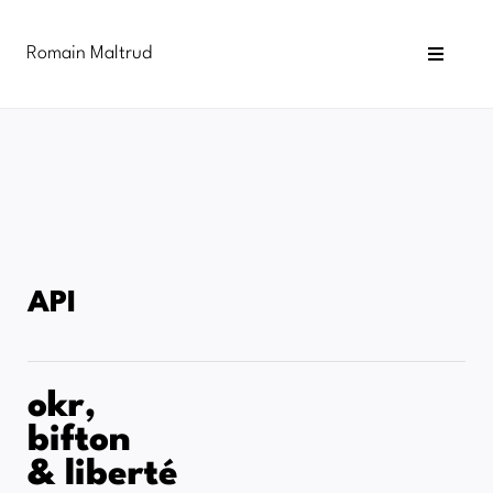
Passer
au
Romain Maltrud
contenu
Toggle
Navigat
Blog
Newsletter
Infographies
Formations
API
okr,
bifton
& liberté