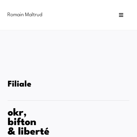
Passer
au
Romain Maltrud
contenu
Toggle
Navigat
Blog
Newsletter
Infographies
Formations
Filiale
okr,
bifton
& liberté