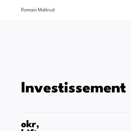
Passer
au
Romain Maltrud
contenu
Investissement
okr,