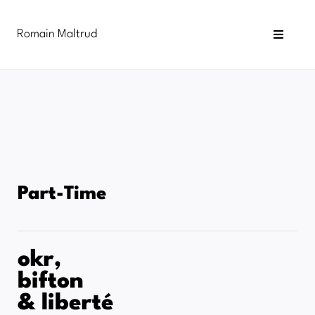
Passer
au
Romain Maltrud
contenu
Toggle
Navigat
Blog
Newsletter
Infographies
Formations
Part-Time
okr,
bifton
& liberté